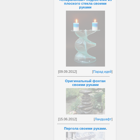
плоского стекла своими
руками
[09.09.2012]
[
Парад идей
]
------------------------------------------
Оригинальный фонтан
своими руками
[15.06.2012]
[
Ландшафт
]
------------------------------------------
Пергола своими руками.