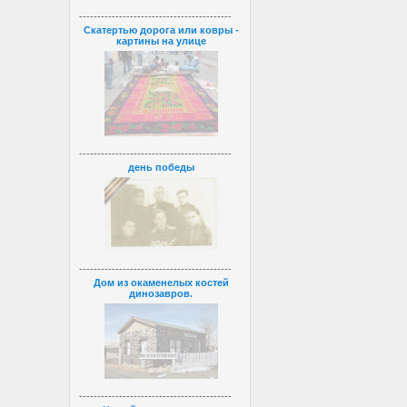
------------------------------------------
Скатертью дорога или ковры -
картины на улице
------------------------------------------
день победы
------------------------------------------
Дом из окаменелых костей
динозавров.
------------------------------------------