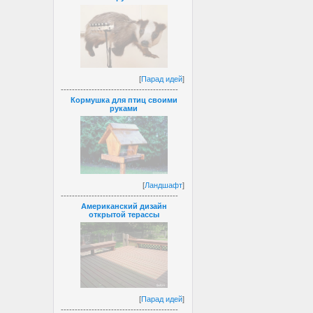
[
Парад идей
]
------------------------------------------
Кормушка для птиц своими
руками
[
Ландшафт
]
------------------------------------------
Американский дизайн
открытой терассы
[
Парад идей
]
------------------------------------------