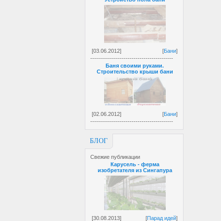
[03.06.2012]
[
Бани
]
------------------------------------------
Баня своими руками.
Строительство крыши бани
[02.06.2012]
[
Бани
]
------------------------------------------
БЛОГ
Свежие публикации
Карусель - ферма
изобретателя из Сингапура
[30.08.2013]
[
Парад идей
]