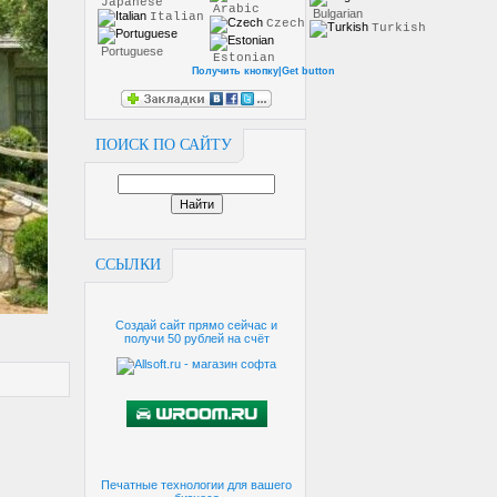
Japanese
Arabic
Bulgarian
Italian
Czech
Turkish
Portuguese
Estonian
Получить кнопку|Get button
ПОИСК ПО САЙТУ
ССЫЛКИ
Создай сайт прямо сейчас и
получи 50 рублей на счёт
Печатные технологии для вашего