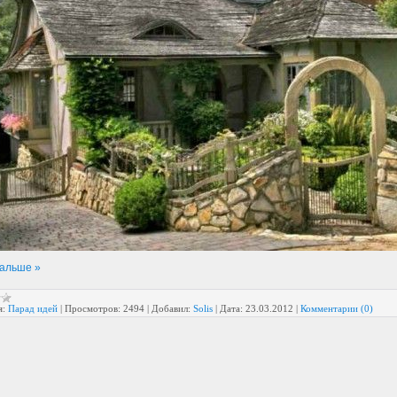
дальше »
я:
Парад идей
|
Просмотров:
2494
|
Добавил:
Solis
|
Дата:
23.03.2012
|
Комментарии (0)