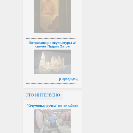
------------------------------------------
Потрясающие скульптуры из
спичек Патрик Эктон
[
Парад идей
]
------------------------------------------
ЭТО ИНТЕРЕСНО
"Очумелые ручки" по-китайски