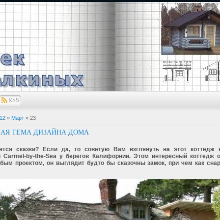
RSS
12
»
Март
»
23
НАЯ ТЕМА ДИЗАЙНА ДОМА
ятся сказки? Если да, то советую Вам взглянуть на этот коттедж 
 Carmel-by-the-Sea у берегов Калифорнии. Этом интересный коттедж 
бым проектом, он выглядит будто бы сказочны замок, при чем как снар