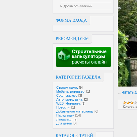
Доска объявлений
ФОРМА ВХОДА
РЕКОМЕНДУЕМ
КАТЕГОРИИ РАЗДЕЛА
Строим сами.
[9]
Мебель, интерьер.
[1]
...
Читать 
Софт, железо
[3]
Авто, мото, авиа.
[2]
WEB, Интернет.
[1]
Категори
Новости.
[1]
Добавление материала.
[0]
Парад идей
[14]
Ландшафт
[7]
Для детей
[0]
КАТАЛОГ СТАТЕЙ