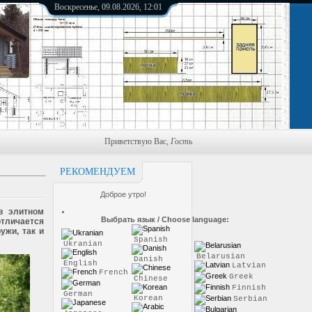
Воскресенье, 09.08.2026, 12:01
Приветствую Вас
,
Гость
РЕКОМЕНДУЕМ
Доброе утро!
в элитном
Выбрать язык / Choose language:
отличается
ужи, так и
Spanish
Ukranian
Belarusian
Danish
English
Latvian
French
Greek
Chinese
Finnish
German
Korean
Serbian