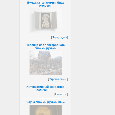
Бумажная анатомия. Лиза
Нельсон
[
Парад идей
]
------------------------------------------
Теплица из поликарбоната
своими руками
[
Строим сами.
]
------------------------------------------
Интерактивный конвертер
величин
[
Новости.
]
------------------------------------------
Сауна своими руками на ...