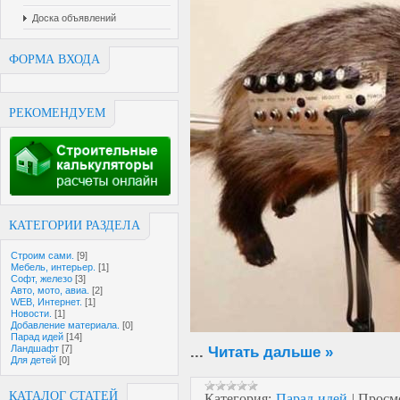
Доска объявлений
ФОРМА ВХОДА
РЕКОМЕНДУЕМ
КАТЕГОРИИ РАЗДЕЛА
Строим сами.
[9]
Мебель, интерьер.
[1]
Софт, железо
[3]
Авто, мото, авиа.
[2]
WEB, Интернет.
[1]
Новости.
[1]
Добавление материала.
[0]
Парад идей
[14]
...
Читать дальше »
Ландшафт
[7]
Для детей
[0]
КАТАЛОГ СТАТЕЙ
Категория:
Парад идей
|
Просм