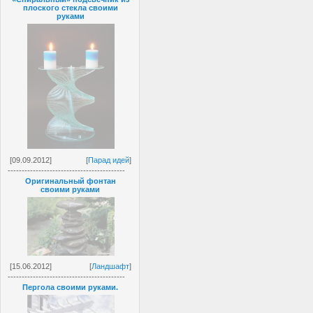
плоского стекла своими
руками
[09.09.2012]
[
Парад идей
]
------------------------------------------
Оригинальный фонтан
своими руками
[15.06.2012]
[
Ландшафт
]
------------------------------------------
Пергола своими руками.