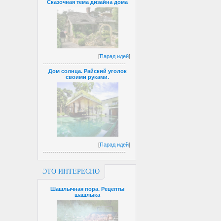
Сказочная тема дизайна дома
[
Парад идей
]
------------------------------------------
Дом солнца. Райский уголок
своими руками.
[
Парад идей
]
------------------------------------------
ЭТО ИНТЕРЕСНО
Шашлычная пора. Рецепты
шашлыка