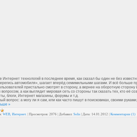
Интернет технологий в последнее время, как сказал бы один не без известн
ерегись автомобиля», шагает вперёд семимильными шагами. И всё больше п
льзователей пристально смотрят в сторону, а вернее на оборотную сторону
 вопросом, а как выглядит мировая сеть со стороны так сказать тех, кто её со
ты, блоги, Интернет магазины, форумы и т.д.
 вопрос: а могу ли я сам, или как часто пишут в поисковиках, своими руками
льше »
я:
WEB, Интернет.
|
Просмотров:
2076
|
Добавил:
Solis
|
Дата:
14.01.2012
|
Комментарии (1)