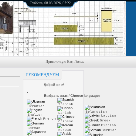
Суббота, 08.08.2026, 05:22
Приветствую Вас
,
Гость
РЕКОМЕНДУЕМ
Доброй ночи!
Выбрать язык / Choose language:
Spanish
Ukranian
Belarusian
Danish
English
Latvian
French
Greek
Chinese
Finnish
German
Korean
Serbian