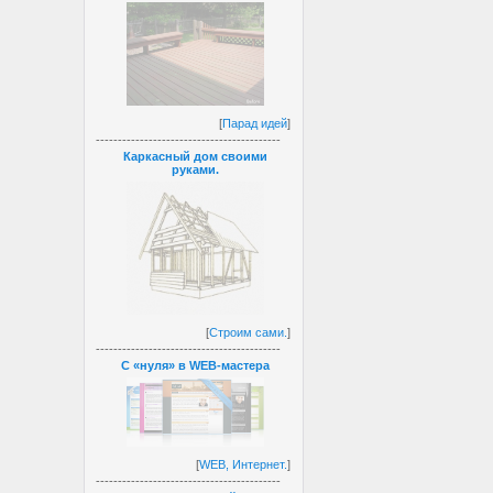
[
Парад идей
]
------------------------------------------
Каркасный дом своими
руками.
[
Строим сами.
]
------------------------------------------
С «нуля» в WEB-мастера
[
WEB, Интернет.
]
------------------------------------------