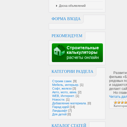
Доска объявлений
ФОРМА ВХОДА
РЕКОМЕНДУЕМ
КАТЕГОРИИ РАЗДЕЛА
Развитие 
фильма «Б
рядовых по
Строим сами.
[9]
и задаются
Мебель, интерьер.
[1]
делает сай
Софт, железо
[3]
Авто, мото, авиа.
[2]
Но главный
WEB, Интернет.
[1]
Читать да
Новости.
[1]
Добавление материала.
[0]
Категори
Парад идей
[14]
Ландшафт
[7]
Для детей
[0]
КАТАЛОГ СТАТЕЙ