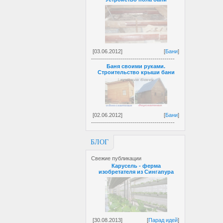
[03.06.2012]
[
Бани
]
------------------------------------------
Баня своими руками.
Строительство крыши бани
[02.06.2012]
[
Бани
]
------------------------------------------
БЛОГ
Свежие публикации
Карусель - ферма
изобретателя из Сингапура
[30.08.2013]
[
Парад идей
]