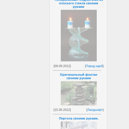
плоского стекла своими
руками
[09.09.2012]
[
Парад идей
]
------------------------------------------
Оригинальный фонтан
своими руками
[15.06.2012]
[
Ландшафт
]
------------------------------------------
Пергола своими руками.