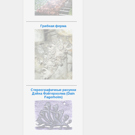
------------------------------------------
Грибная ферма
------------------------------------------
Стереографичные рисунки
Дэйна Фэйгерхолма (Dain
Fagerholm)